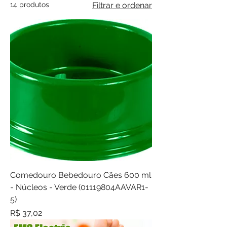
14 produtos
Filtrar e ordenar
Comedouro Bebedouro Cães 600 ml
- Núcleos - Verde (01119804AAVAR1-
5)
Preço
R$ 37,02