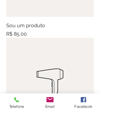
Sou um produto
Preço
R$ 85,00
Telefone
Email
Facebook
Sou um produto