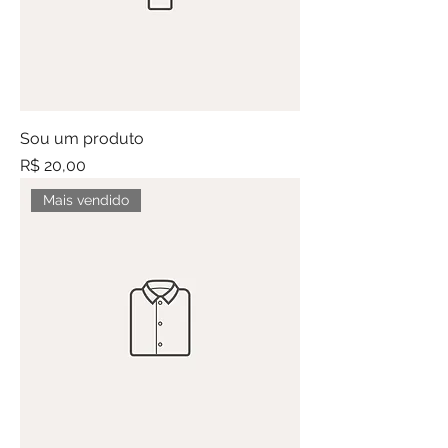
Sou um produto
Preço
R$ 20,00
Mais vendido