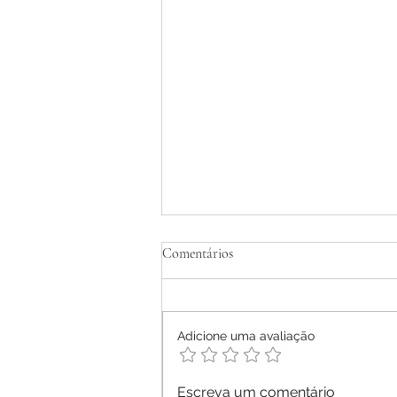
Tratamento Homeopático de
Comentários
Dermatite Atópica em Adultos -
Relato de Caso
Ana Letícia Mendonça Móras -
2026
Adicione uma avaliação
Escreva um comentário