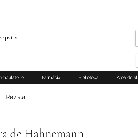
opatia
Ambulatório
Farmácia
Biblioteca
Área do a
Revista
ra de Hahnemann