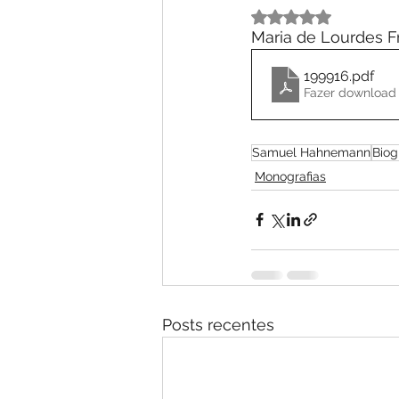
Avaliado com NaN 
Maria de Lourdes Fr
199916
.pdf
Fazer download 
Samuel Hahnemann
Biog
Monografias
Posts recentes