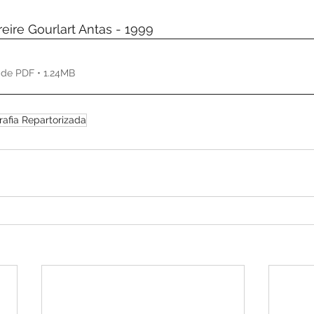
de 5 estrelas.
eire Gourlart Antas - 1999
de PDF • 1.24MB
rafia Repartorizada