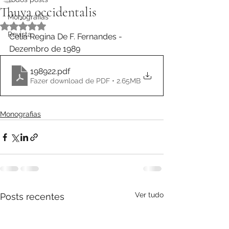
Thuya occidentalis
Monografias
Avaliado com NaN de 5 estrelas.
Revista
Celia Regina De F. Fernandes - 
Dezembro de 1989
198922
.pdf
Fazer download de PDF • 2.65MB
Monografias
Ver tudo
Posts recentes