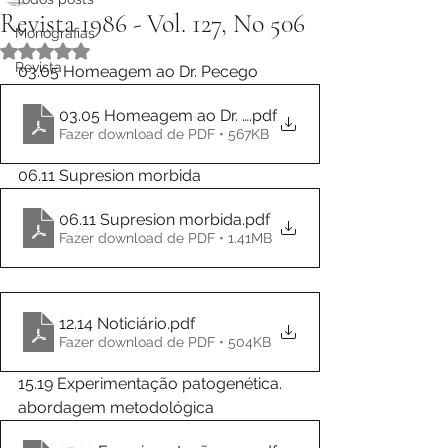
Revista 1986 - Vol. 127, No 506
Monografias
Avaliado com NaN de 5 estrelas.
Revista
03.05 Homeagem ao Dr. Pecego
03.05 Homeagem ao Dr. Pecego
.pdf
Fazer download de PDF • 567KB
06.11 Supresion morbida
06.11 Supresion morbida
.pdf
Fazer download de PDF • 1.41MB
12.14 Noticiário
.pdf
Fazer download de PDF • 504KB
15.19 Experimentação patogenética. 
abordagem metodológica