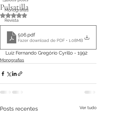
Pulsatilla
Monografias
Avaliado com NaN de 5 estrelas.
Revista
506
.pdf
Fazer download de PDF • 1.08MB
Luiz Fernando Gregório Cyrillo - 1992
Monografias
Ver tudo
Posts recentes