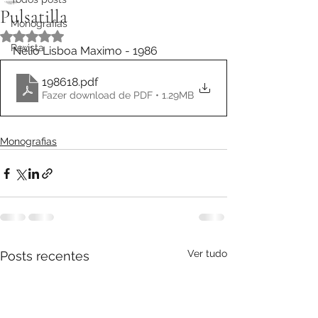
Pulsatilla
Monografias
Avaliado com NaN de 5 estrelas.
Revista
Nélio Lisboa Maximo - 1986
198618
.pdf
Fazer download de PDF • 1.29MB
Monografias
Ver tudo
Posts recentes