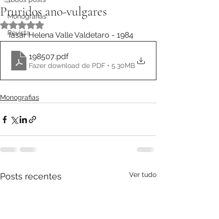
Pruridos ano-vulgares
Monografias
Avaliado com NaN de 5 estrelas.
Revista
Iasar Helena Valle Valdetaro - 1984
198507
.pdf
Fazer download de PDF • 5.30MB
Monografias
Ver tudo
Posts recentes