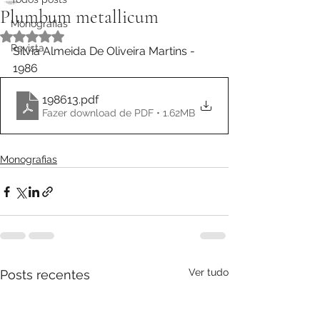
Plumbum metallicum
Monografias
Avaliado com NaN de 5 estrelas.
Revista
Silvia Almeida De Oliveira Martins - 
1986
198613
.pdf
Fazer download de PDF • 1.62MB
Monografias
Ver tudo
Posts recentes