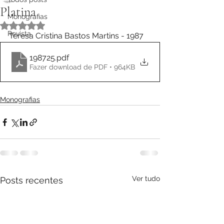
Platina
Monografias
Avaliado com NaN de 5 estrelas.
Revista
Teresa Cristina Bastos Martins - 1987
198725
.pdf
Fazer download de PDF • 964KB
Monografias
Ver tudo
Posts recentes