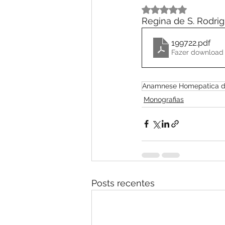
Avaliado com NaN 
Regina de S. Rodri
199722
.pdf
Fazer download
Anamnese Homepatica do
Monografias
Posts recentes