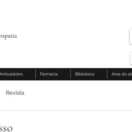
opatia
Ambulatório
Farmácia
Biblioteca
Área do a
Revista
sso