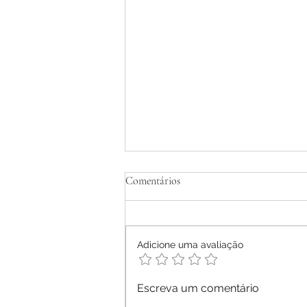
Tratamento Homeopático de
Comentários
Dermatite Atópica em Adultos -
Relato de Caso
Ana Letícia Mendonça Móras -
2026
Adicione uma avaliação
Escreva um comentário