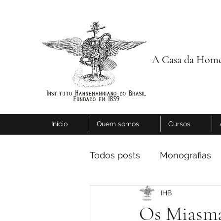
A Casa da Home
Início
Quem somos
Cursos
Todos posts
Monografias
IHB
Os Miasm