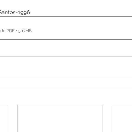
de 5 estrelas.
 Santos-1996
de PDF • 5.17MB