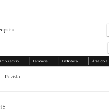
opatia
Ambulatório
Farmácia
Biblioteca
Área do a
Revista
as