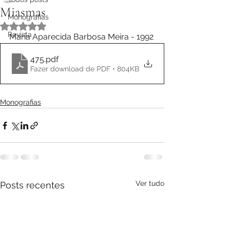
Miasmas
Monografias
Avaliado com NaN de 5 estrelas.
Revista
Maria Aparecida Barbosa Meira - 1992
475
.pdf
Fazer download de PDF • 804KB
Monografias
Ver tudo
Posts recentes