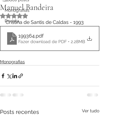
Manuel Bandeira
Monografias
Avaliado com NaN de 5 estrelas.
Revista
Cristina de Santis de Caldas - 1993
199364
.pdf
Fazer download de PDF • 2.28MB
Monografias
Ver tudo
Posts recentes