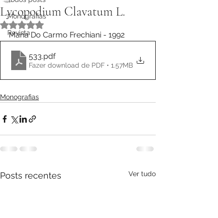
Lycopodium Clavatum L.
Monografias
Avaliado com NaN de 5 estrelas.
Revista
Maria Do Carmo Frechiani - 1992
533
.pdf
Fazer download de PDF • 1.57MB
Monografias
Ver tudo
Posts recentes