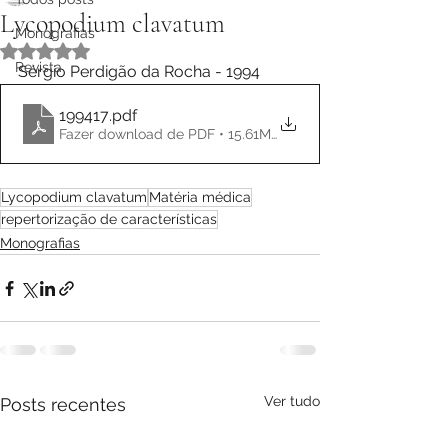
Lycopodium clavatum
Monografias
Avaliado com NaN de 5 estrelas.
Revista
Sérgio Perdigão da Rocha - 1994
199417
.pdf
Fazer download de PDF • 15.61MB
Lycopodium clavatum
Matéria médica
repertorização de características
Monografias
Ver tudo
Posts recentes