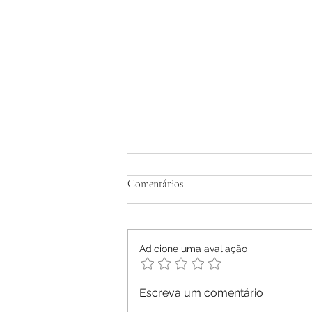
Tratamento Homeopático de
Comentários
Dermatite Atópica em Adultos -
Relato de Caso
Ana Letícia Mendonça Móras -
2026
Adicione uma avaliação
Escreva um comentário