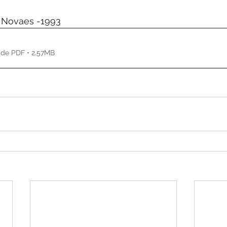
de 5 estrelas.
a Novaes -1993
 de PDF • 2.57MB