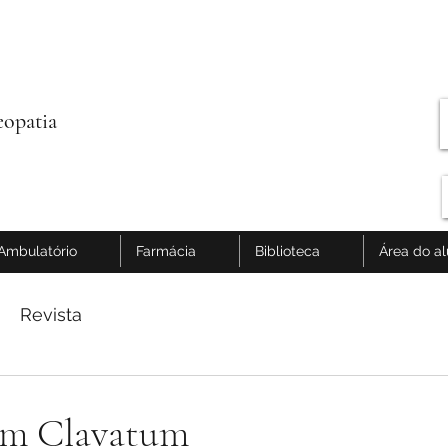
opatia
Ambulatório
Farmácia
Biblioteca
Área do a
Revista
um Clavatum