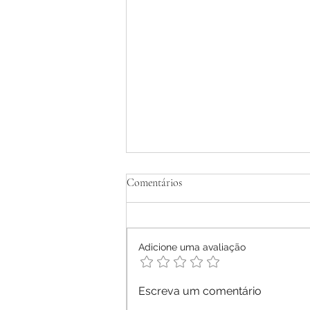
Tratamento Homeopático de
Comentários
Dermatite Atópica em Adultos -
Relato de Caso
Ana Letícia Mendonça Móras -
2026
Adicione uma avaliação
Escreva um comentário