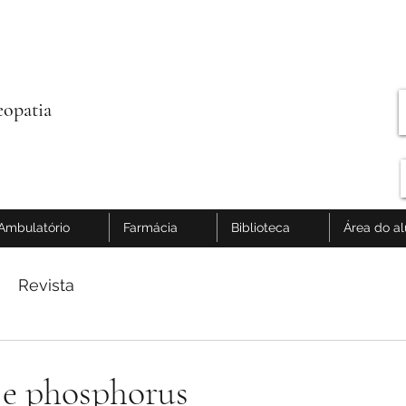
opatia
Ambulatório
Farmácia
Biblioteca
Área do a
Revista
 e phosphorus