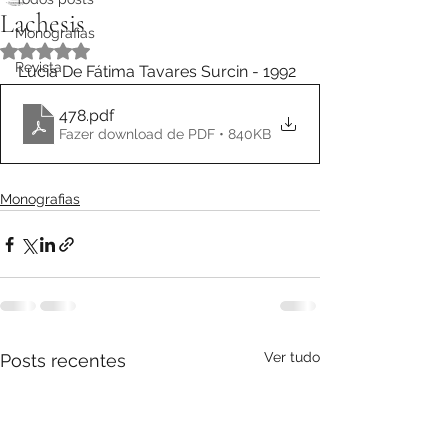
Lachesis
Monografias
Avaliado com NaN de 5 estrelas.
Revista
Lúcia De Fátima Tavares Surcin - 1992
478
.pdf
Fazer download de PDF • 840KB
Monografias
Ver tudo
Posts recentes