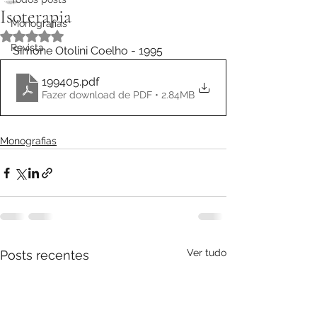
Isoterapia
Monografias
Avaliado com NaN de 5 estrelas.
Revista
Simone Otolini Coelho - 1995
199405
.pdf
Fazer download de PDF • 2.84MB
Monografias
Ver tudo
Posts recentes