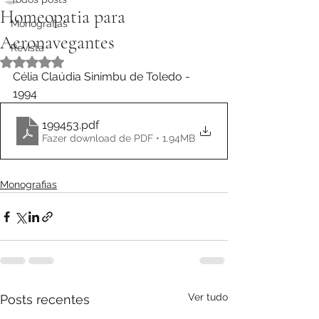
Homeopatia para
Monografias
Aeronavegantes
Revista
Avaliado com NaN de 5 estrelas.
Célia Claúdia Sinimbu de Toledo - 
1994
199453
.pdf
Fazer download de PDF • 1.94MB
Monografias
Ver tudo
Posts recentes