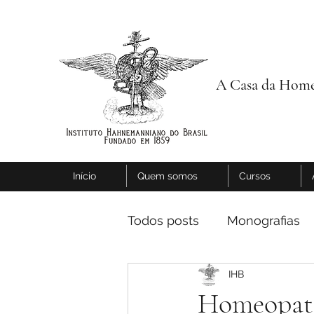
A Casa da Home
Início
Quem somos
Cursos
Todos posts
Monografias
IHB
Homeopati