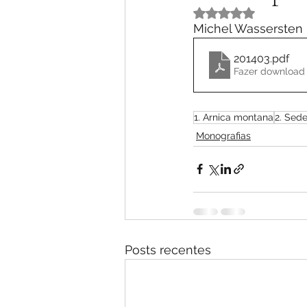
Avaliado com NaN 
Michel Wassersten 
201403
.pdf
Fazer download
1. Arnica montana
2. Sed
Monografias
Posts recentes