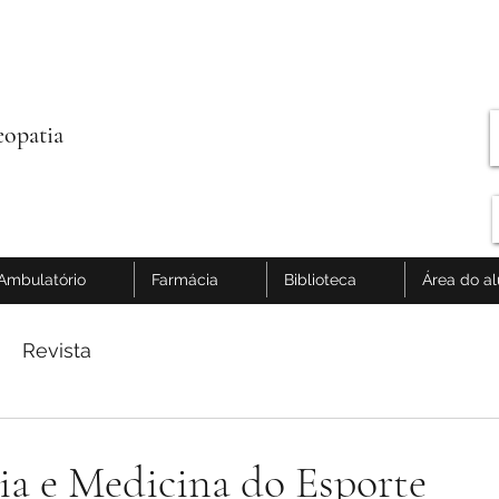
opatia
Ambulatório
Farmácia
Biblioteca
Área do a
Revista
a e Medicina do Esporte