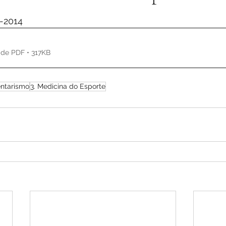
de 5 estrelas.
-2014
 de PDF • 317KB
entarismo
3. Medicina do Esporte