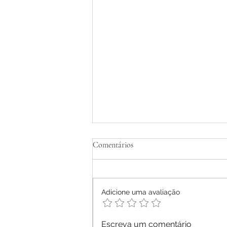
Tratamento Homeopático de
Comentários
Dermatite Atópica em Adultos -
Relato de Caso
Ana Letícia Mendonça Móras -
2026
Adicione uma avaliação
Escreva um comentário