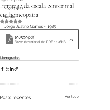
Emprego da escala centesimal
Monografias
em homeopatia
Revista
Avaliado com NaN de 5 estrelas.
Jorge Justino Gomes -  1985
198509
.pdf
Fazer download de PDF • 176KB
Monografias
Ver tudo
Posts recentes