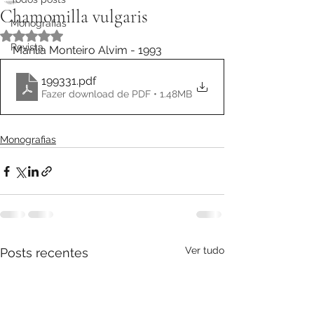
Chamomilla vulgaris
Monografias
Avaliado com NaN de 5 estrelas.
Revista
Marília Monteiro Alvim - 1993
199331
.pdf
Fazer download de PDF • 1.48MB
Monografias
Ver tudo
Posts recentes