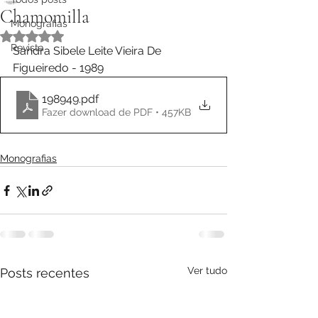
Chamomilla
Monografias
Avaliado com NaN de 5 estrelas.
Revista
Sandra Sibele Leite Vieira De 
Figueiredo - 1989
198949
.pdf
Fazer download de PDF • 457KB
Monografias
Ver tudo
Posts recentes