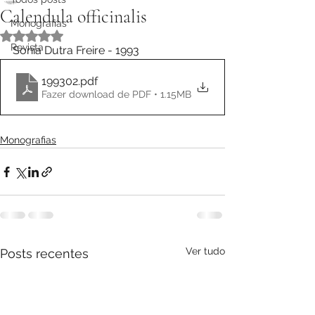
Calendula officinalis
Monografias
Avaliado com NaN de 5 estrelas.
Revista
Sonia Dutra Freire - 1993
199302
.pdf
Fazer download de PDF • 1.15MB
Monografias
Ver tudo
Posts recentes