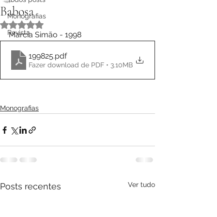
Babosa
Monografias
Avaliado com NaN de 5 estrelas.
Revista
Marcia Simão - 1998
199825
.pdf
Fazer download de PDF • 3.10MB
Monografias
Ver tudo
Posts recentes