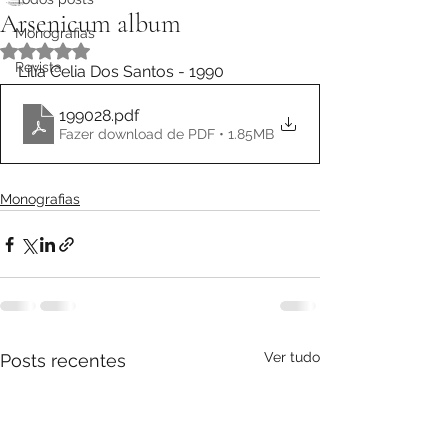
Arsenicum album
Monografias
Avaliado com NaN de 5 estrelas.
Revista
Lilia Celia Dos Santos - 1990
199028
.pdf
Fazer download de PDF • 1.85MB
Monografias
Ver tudo
Posts recentes