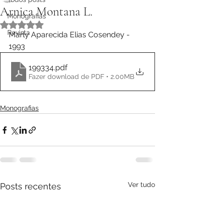
Arnica Montana L.
Monografias
Avaliado com NaN de 5 estrelas.
Revista
Marly Aparecida Elias Cosendey - 
1993
199334
.pdf
Fazer download de PDF • 2.00MB
Monografias
Ver tudo
Posts recentes