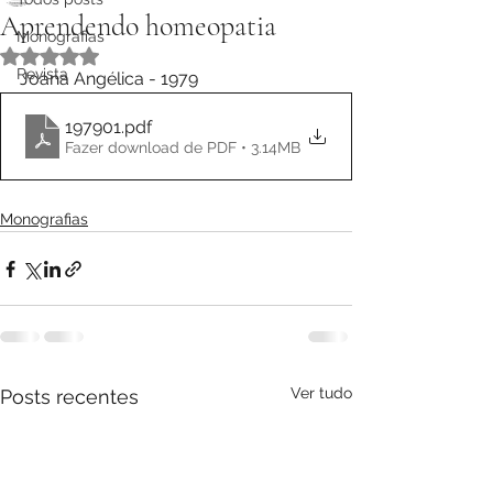
Aprendendo homeopatia
Monografias
Avaliado com NaN de 5 estrelas.
Revista
Joana Angélica - 1979
197901
.pdf
Fazer download de PDF • 3.14MB
Monografias
Ver tudo
Posts recentes