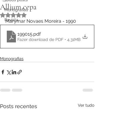
Allium cepa
Monografias
Avaliado com NaN de 5 estrelas.
Revista
Marymar Novaes Moreira - 1990
199015
.pdf
Fazer download de PDF • 4.31MB
Monografias
Ver tudo
Posts recentes