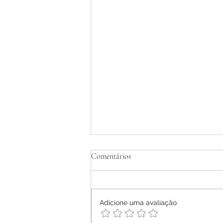
Tratamento Homeopático de
Comentários
Dermatite Atópica em Adultos -
Relato de Caso
Ana Letícia Mendonça Móras -
2026
Adicione uma avaliação