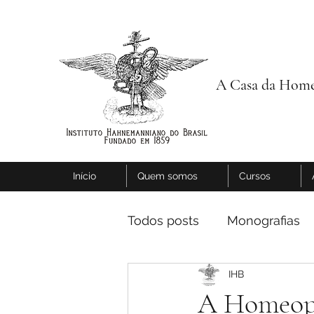
A Casa da Home
Início
Quem somos
Cursos
Todos posts
Monografias
IHB
A Homeopa