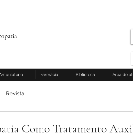
opatia
Ambulatório
Farmácia
Biblioteca
Área do a
Revista
tia Como Tratamento Auxil