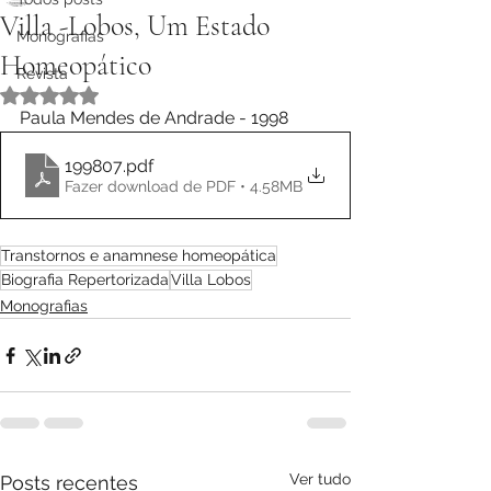
Villa -Lobos, Um Estado
Monografias
Homeopático
Revista
Avaliado com NaN de 5 estrelas.
Paula Mendes de Andrade - 1998
199807
.pdf
Fazer download de PDF • 4.58MB
Transtornos e anamnese homeopática
Biografia Repertorizada
Villa Lobos
Monografias
Ver tudo
Posts recentes