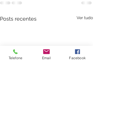
Ver tudo
Posts recentes
Telefone
Email
Facebook
Tratamento de Alopecia
Proposta Terapêut
Relato de Caso Clínico
Homeopática Para