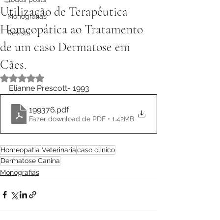
Utilização de Terapêutica
Monografias
Homeopática ao Tratamento
Revista
de um caso Dermatose em
Cães.
Avaliado com NaN de 5 estrelas.
Elianne Prescott- 1993
199376
.pdf
Fazer download de PDF • 1.42MB
Homeopatia Veterinaria
caso clinico
Dermatose Canina
Monografias