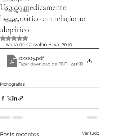
Uso do medicamento
Monografias
homeopático em relação ao
Revista
alopático
Avaliado com NaN de 5 estrelas.
Ivana de Carvalho Silva-2010
201005
.pdf
Fazer download de PDF • 241KB
Monografias
Ver tudo
Posts recentes