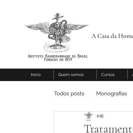
A Casa da Home
Início
Quem somos
Cursos
Todos posts
Monografias
IHB
Tratament