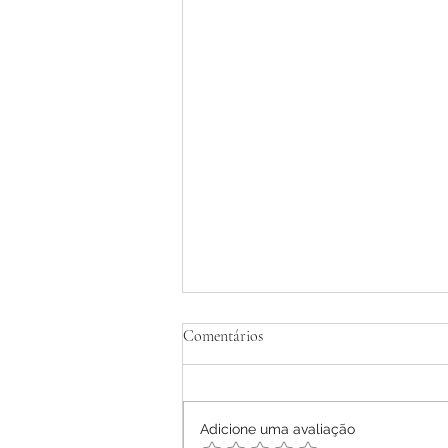
Tratamento Homeopático de
Comentários
Dermatite Atópica em Adultos -
Relato de Caso
Ana Letícia Mendonça Móras -
2026
Adicione uma avaliação