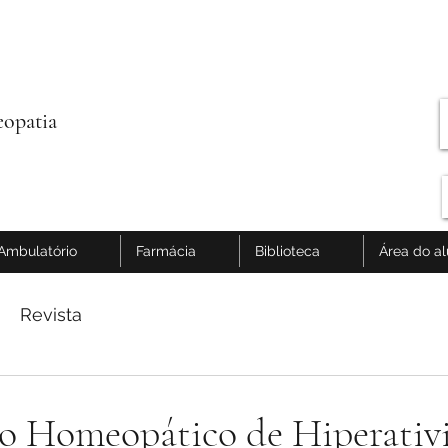
opatia
Ambulatório
Farmácia
Biblioteca
Área do a
Revista
o Homeopático de Hiperativ