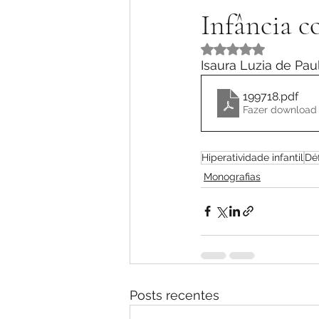
Infância c
Avaliado com NaN 
Isaura Luzia de Pau
199718
.pdf
Fazer download
Hiperatividade infantil
Dé
Monografias
Posts recentes