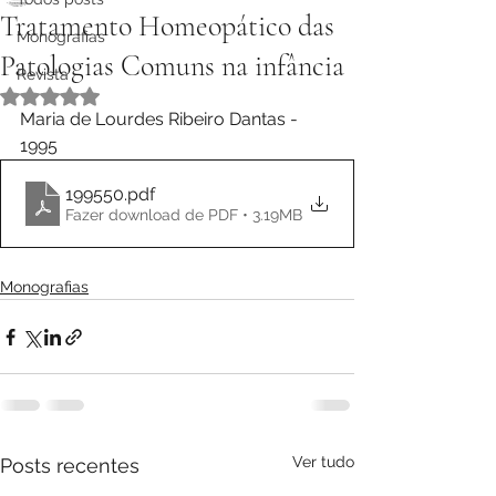
Tratamento Homeopático das
Monografias
Patologias Comuns na infância
Revista
Avaliado com NaN de 5 estrelas.
Maria de Lourdes Ribeiro Dantas - 
1995
199550
.pdf
Fazer download de PDF • 3.19MB
Monografias
Ver tudo
Posts recentes