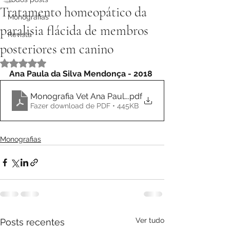
Tratamento homeopático da
Monografias
paralisia flácida de membros
Revista
posteriores em canino
Avaliado com NaN de 5 estrelas.
Ana Paula da Silva Mendonça - 2018
Monografia Vet Ana Paula da Silva Mendonça
.pdf
Fazer download de PDF • 445KB
Monografias
Ver tudo
Posts recentes