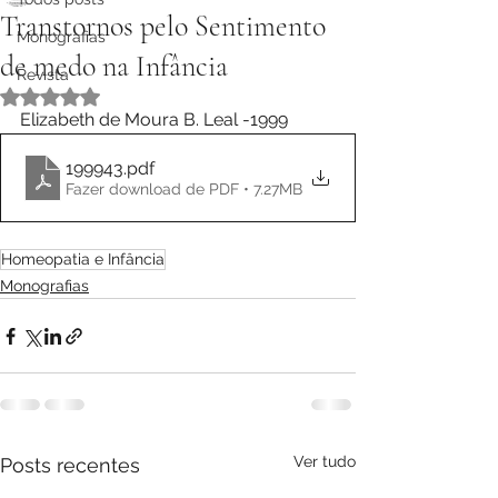
Transtornos pelo Sentimento
Monografias
de medo na Infância
Revista
Avaliado com NaN de 5 estrelas.
Elizabeth de Moura B. Leal -1999
199943
.pdf
Fazer download de PDF • 7.27MB
Homeopatia e Infância
Monografias
Ver tudo
Posts recentes