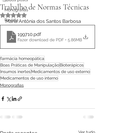
Trabalho de Normas Técnicas
Monografias
Avaliado com NaN de 5 estrelas.
Revista
Maria Antônia dos Santos Barbosa
199710
.pdf
Fazer download de PDF • 5.86MB
farmácia homeopática
Boas Práticas de Manipulação
Bioterápicos
Insumos inertes
Medicamentos de uso externo
Medicamentos de uso interno
Monografias
Ver tudo