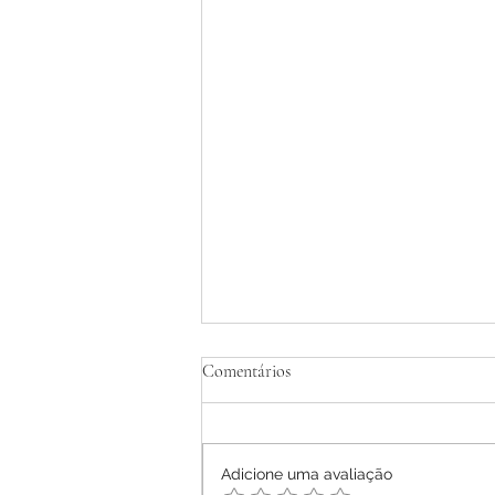
Tratamento Homeopático de
Comentários
Dermatite Atópica em Adultos -
Relato de Caso
Ana Letícia Mendonça Móras -
2026
Adicione uma avaliação