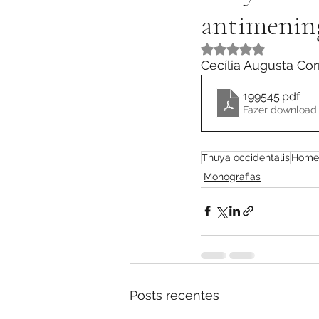
antimenin
Avaliado com NaN 
Cecília Augusta Cor
199545
.pdf
Fazer download
Thuya occidentalis
Homeo
Monografias
Posts recentes