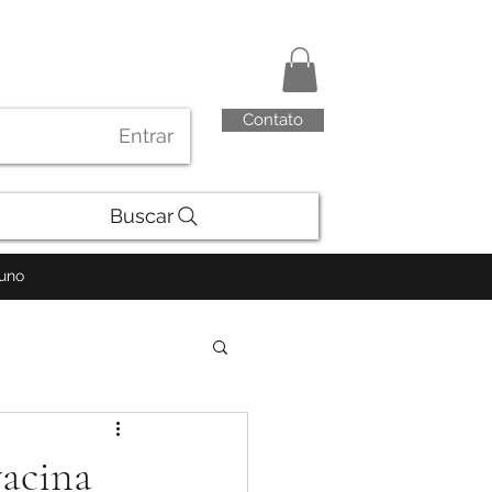
Contato
Entrar
Buscar
luno
vacina