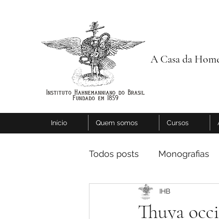
A Casa da Home
Início
Quem somos
Cursos
Todos posts
Monografias
IHB
Thuya occi