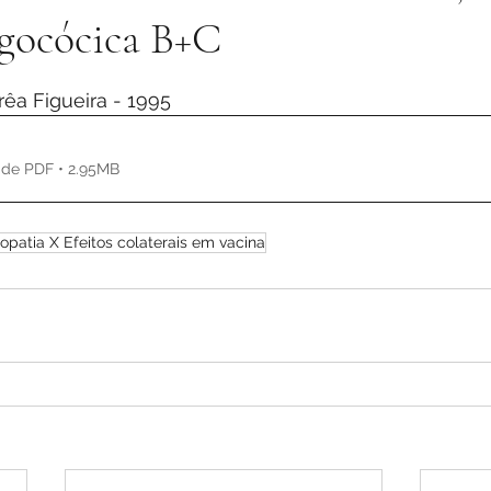
gocócica B+C
de 5 estrelas.
rêa Figueira - 1995
 de PDF • 2.95MB
patia X Efeitos colaterais em vacina