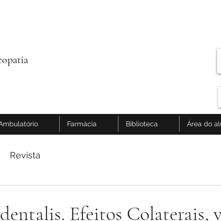
opatia
Ambulatório
Farmácia
Biblioteca
Área do a
Revista
dentalis. Efeitos Colaterais, 