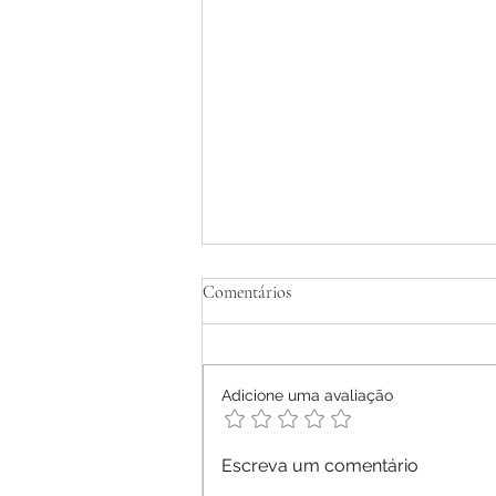
Tratamento Homeopático de
Comentários
Dermatite Atópica em Adultos -
Relato de Caso
Ana Letícia Mendonça Móras -
2026
Adicione uma avaliação
Escreva um comentário