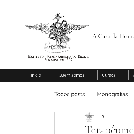
A Casa da Home
Início
Quem somos
Cursos
Todos posts
Monografias
IHB
Terapêutic