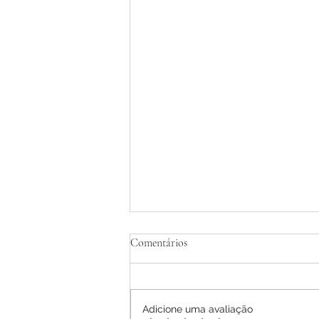
Tratamento Homeopático de
Comentários
Dermatite Atópica em Adultos -
Relato de Caso
Ana Letícia Mendonça Móras -
2026
Adicione uma avaliação