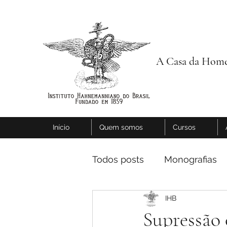
A Casa da Home
Início
Quem somos
Cursos
Todos posts
Monografias
IHB
Supressão