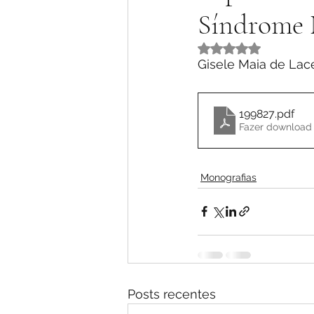
Síndrome 
Avaliado com NaN 
Gisele Maia de Lace
199827
.pdf
Fazer download 
Monografias
Posts recentes