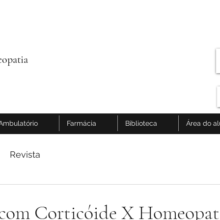
opatia
Ambulatório
Farmácia
Biblioteca
Área do a
Revista
 com Corticóide X Homeopat