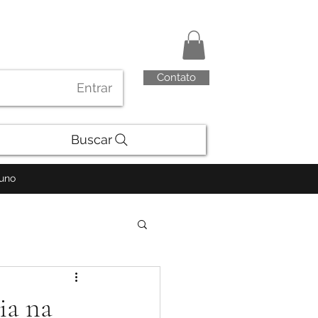
Contato
Entrar
Buscar
luno
ia na