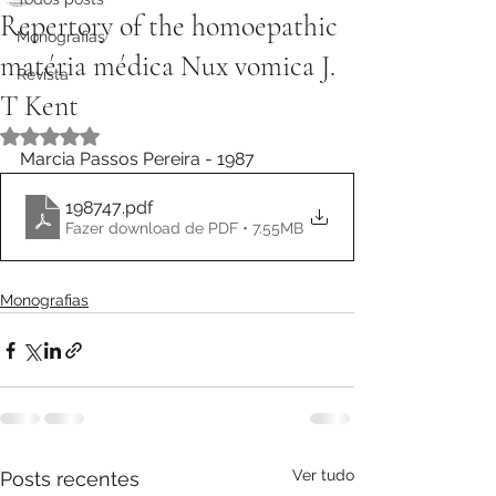
Repertory of the homoepathic
Monografias
matéria médica Nux vomica J.
Revista
T Kent
Avaliado com NaN de 5 estrelas.
Marcia Passos Pereira - 1987
198747
.pdf
Fazer download de PDF • 7.55MB
Monografias
Ver tudo
Posts recentes