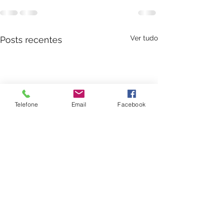
Ver tudo
Posts recentes
Telefone
Email
Facebook
Tratamento Homeo
Dermatite Atópica