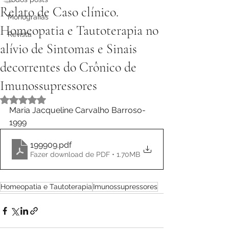
Relato de Caso clínico.
Monografias
Homeopatia e Tautoterapia no
Revista
alívio de Sintomas e Sinais
decorrentes do Crônico de
Imunossupressores
Avaliado com NaN de 5 estrelas.
Maria Jacqueline Carvalho Barroso- 
1999
199909
.pdf
Fazer download de PDF • 1.70MB
Homeopatia e Tautoterapia
Imunossupressores