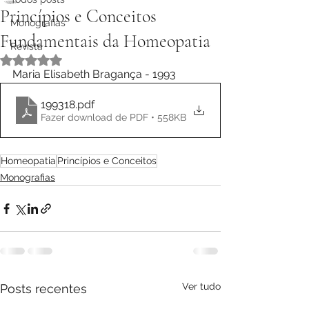
Princípios e Conceitos
Monografias
Fundamentais da Homeopatia
Revista
Avaliado com NaN de 5 estrelas.
Maria Elisabeth Bragança - 1993
199318
.pdf
Fazer download de PDF • 558KB
Homeopatia
Princípios e Conceitos
Monografias
Ver tudo
Posts recentes