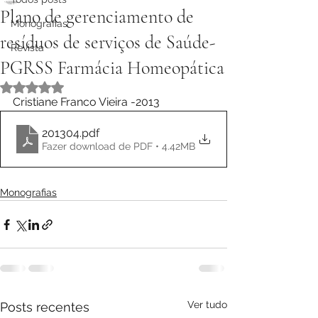
Plano de gerenciamento de
Monografias
resíduos de serviços de Saúde-
Revista
PGRSS Farmácia Homeopática
Avaliado com NaN de 5 estrelas.
Cristiane Franco Vieira -2013
201304
.pdf
Fazer download de PDF • 4.42MB
Monografias
Ver tudo
Posts recentes