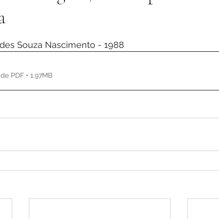
a
de 5 estrelas.
ndes Souza Nascimento - 1988
de PDF • 1.97MB