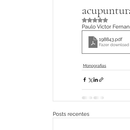
acupuntur
Avaliado com NaN 
Paulo Victor Ferna
198843
.pdf
Fazer download 
Monografias
Posts recentes