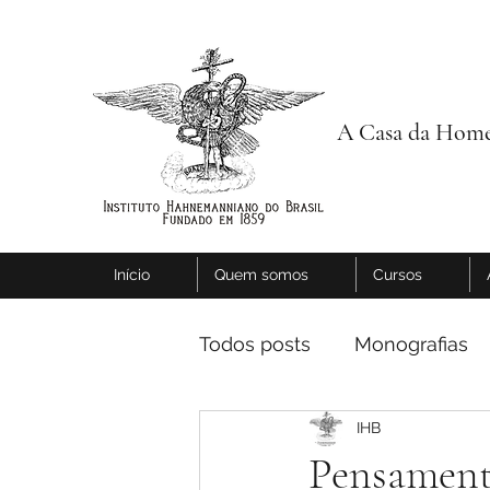
A Casa da Home
Início
Quem somos
Cursos
Todos posts
Monografias
IHB
Pensament