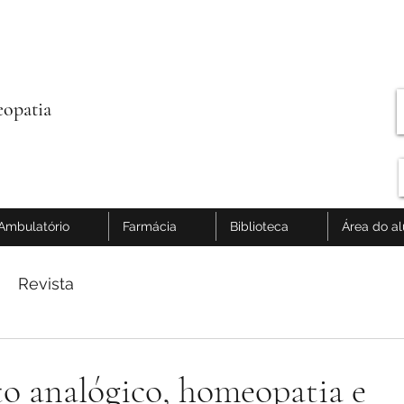
opatia
Ambulatório
Farmácia
Biblioteca
Área do a
Revista
o analógico, homeopatia e