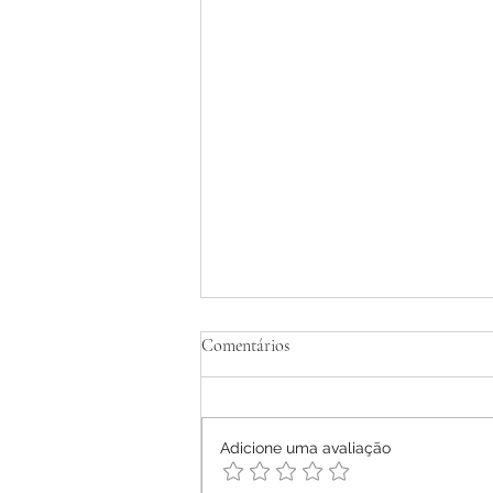
Tratamento Homeopático de
Comentários
Dermatite Atópica em Adultos -
Relato de Caso
Ana Letícia Mendonça Móras -
2026
Adicione uma avaliação