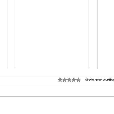
Tratamento de Alopecia Relato
Propo
Avaliado com 0 de 5 estre
Ainda sem avalia
de Caso Clínico
Home
De Os
Rosane Villa Franca da Silveira
A ost
Klebs
Rubistein -2026
domés
Da Ra
exigi
trata