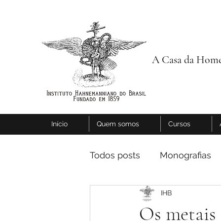
A Casa da Home
Início
Quem somos
Cursos
Todos posts
Monografias
IHB
Os metais 