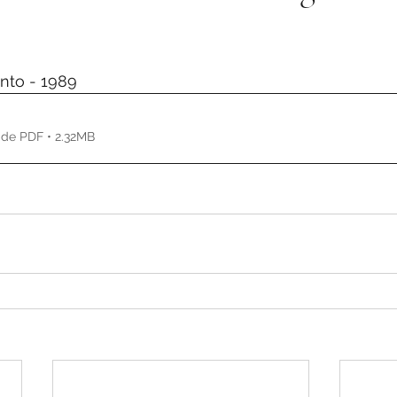
de 5 estrelas.
to - 1989
de PDF • 2.32MB