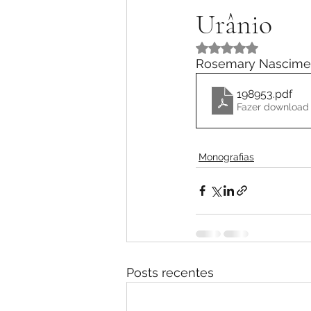
Urânio
Avaliado com NaN 
Rosemary Nascimen
198953
.pdf
Fazer download 
Monografias
Posts recentes