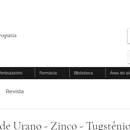
opatia
Ambulatório
Farmácia
Biblioteca
Área do a
Revista
de Urano - Zinco - Tugstênio