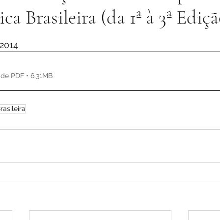
a Brasileira (da 1ª à 3ª Ediçã
de 5 estrelas.
 2014
de PDF • 6.31MB
asileira