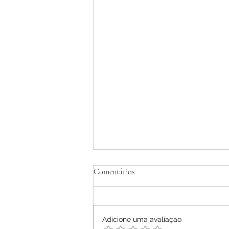
Tratamento Homeopático de
Comentários
Dermatite Atópica em Adultos -
Relato de Caso
Ana Letícia Mendonça Móras -
2026
Adicione uma avaliação