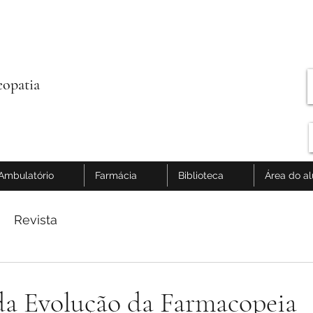
opatia
Ambulatório
Farmácia
Biblioteca
Área do a
Revista
da Evolução da Farmacopeia