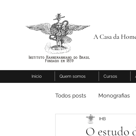
A Casa da Home
Início
Quem somos
Cursos
Todos posts
Monografias
IHB
O estudo 