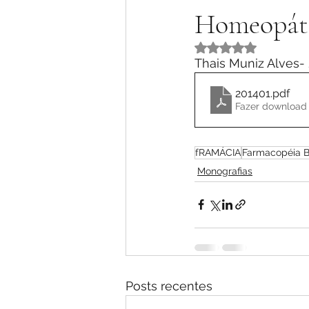
Homeopátic
Avaliado com NaN 
Thais Muniz Alves-
201401
.pdf
Fazer download 
fRAMÁCIA
Farmacopéia Br
Monografias
Posts recentes