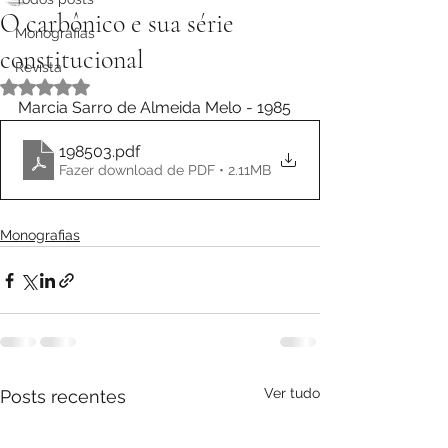
O carbônico e sua série
Monografias
constitucional
Revista
Avaliado com NaN de 5 estrelas.
Marcia Sarro de Almeida Melo - 1985
198503
.pdf
Fazer download de PDF • 2.11MB
Monografias
Ver tudo
Posts recentes